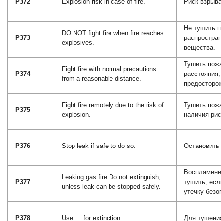
P372
Explosion risk in case of fire.
Риск взрыва
Не тушить п
DO NOT fight fire when fire reaches
P373
распростран
explosives.
вещества.
Тушить пожа
Fight fire with normal precautions
P374
расстояния
from a reasonable distance.
предосторо
Fight fire remotely due to the risk of
Тушить пожа
P375
explosion.
наличия рис
P376
Stop leak if safe to do so.
Остановить 
Воспламенен
Leaking gas fire Do not extinguish,
P377
тушить, есл
unless leak can be stopped safely.
утечку безо
P378
Use … for extinction.
Для тушени