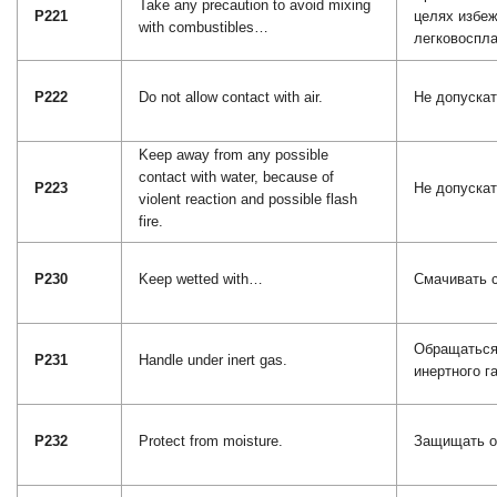
Take any precaution to avoid mixing
P221
целях избе
with combustibles…
легковосп
P222
Do not allow contact with air.
Не допускат
Keep away from any possible
contact with water, because of
P223
Не допускат
violent reaction and possible flash
fire.
P230
Keep wetted with…
Смачивать 
Обращаться
P231
Handle under inert gas.
инертного га
P232
Protect from moisture.
Защищать о