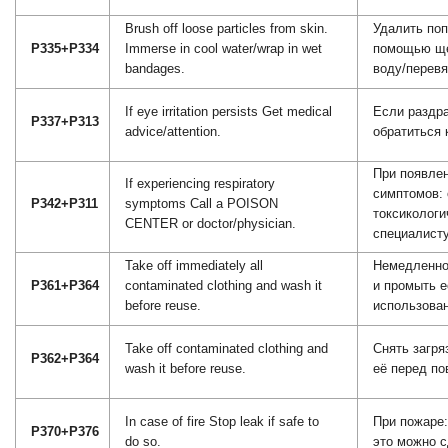
Brush off loose particles from skin.
Удалить поп
P335+P334
Immerse in cool water/wrap in wet
помощью ще
bandages.
воду/перев
If eye irritation persists Get medical
Если раздра
P337+P313
advice/attention.
обратиться 
При появле
If experiencing respiratory
симптомов: 
P342+P311
symptoms Call a POISON
токсикологи
CENTER or doctor/physician.
специалист
Take off immediately all
Немедленно
P361+P364
contaminated clothing and wash it
и промыть 
before reuse.
использова
Take off contaminated clothing and
Снять загр
P362+P364
wash it before reuse.
её перед п
In case of fire Stop leak if safe to
При пожаре:
P370+P376
do so.
это можно с