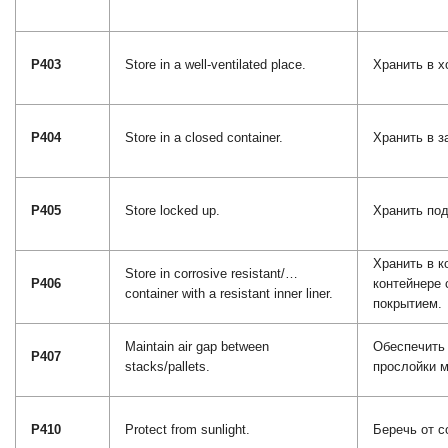
P403
Store in a well-ventilated place.
Хранить в 
P404
Store in a closed container.
Хранить в з
P405
Store locked up.
Хранить под
Хранить в к
Store in corrosive resistant/…
P406
контейнере 
container with a resistant inner liner.
покрытием.
Maintain air gap between
Обеспечить
P407
stacks/pallets.
прослойки 
P410
Protect from sunlight.
Беречь от с