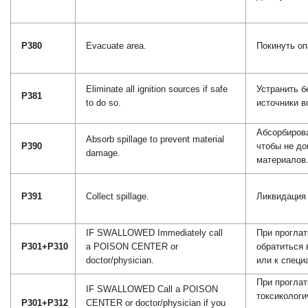
P380
Evacuate area.
Покинуть оп
Eliminate all ignition sources if safe
Устранить б
P381
to do so.
источники в
Абсорбиров
Absorb spillage to prevent material
P390
чтобы не до
damage.
материалов
P391
Collect spillage.
Ликвидация 
IF SWALLOWED Immediately call
При прогла
P301+P310
a POISON CENTER or
обратиться 
doctor/physician.
или к спец
При проглат
IF SWALLOWED Call a POISON
токсикологи
P301+P312
CENTER or doctor/physician if you