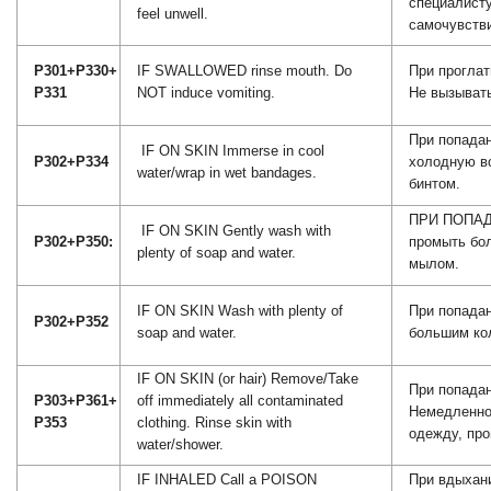
специалист
feel unwell.
самочувств
P301+P330+
IF SWALLOWED rinse mouth. Do
При проглат
P331
NOT induce vomiting.
Не вызывать
При попадан
IF ON SKIN Immerse in cool
P302+P334
холодную в
water/wrap in wet bandages.
бинтом.
ПРИ ПОПАД
IF ON SKIN Gently wash with
P302+P350:
промыть бо
plenty of soap and water.
мылом.
IF ON SKIN Wash with plenty of
При попадан
P302+P352
soap and water.
большим ко
IF ON SKIN (or hair) Remove/Take
При попадан
P303+P361+
off immediately all contaminated
Немедленно
P353
clothing. Rinse skin with
одежду, пр
water/shower.
IF INHALED Call a POISON
При вдыхани