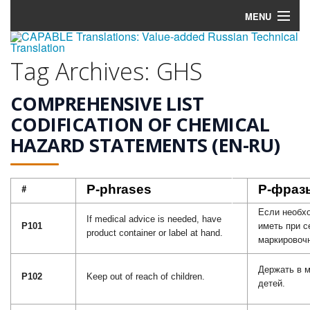
MENU
Home
Tag Archives:
GHS
Services
COMPREHENSIVE LIST
Tools
CODIFICATION OF CHEMICAL
HAZARD STATEMENTS (EN-RU)
Blog
Terminology
P-phrases
P-фраз
#
Contacts
Если необх
If medical advice is needed, have
P101
иметь при с
product container or label at hand.
маркировочн
Держать в м
P102
Keep out of reach of children.
детей.