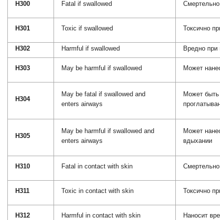
H300
Fatal if swallowed
Смертельно
H301
Toxic if swallowed
Токсично пр
H302
Harmful if swallowed
Вредно при
H303
May be harmful if swallowed
Может нанес
May be fatal if swallowed and
Может быть
H304
enters airways
проглатыва
May be harmful if swallowed and
Может нанес
H305
enters airways
вдыхании
H310
Fatal in contact with skin
Смертельно 
H311
Toxic in contact with skin
Токсично пр
H312
Harmful in contact with skin
Наносит вре