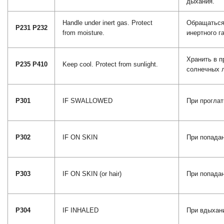
дыхания.
Handle under inert gas. Protect
Обращаться
P231 P232
from moisture.
инертного га
Хранить в п
P235 P410
Keep cool. Protect from sunlight.
солнечных 
P301
IF SWALLOWED
При проглат
P302
IF ON SKIN
При попадан
P303
IF ON SKIN (or hair)
При попадан
P304
IF INHALED
При вдыхан