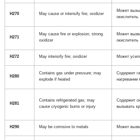
Может вызыв
H270
May cause or intensify fire; oxidizer
окислитель
May cause fire or explosion; strong
Может вызва
H271
oxidizer
окислитель
H272
May intensify fire; oxidizer
Может усили
Contains gas under pressure; may
Содержит га
H280
explode if heated
нагревании 
Contains refrigerated gas; may
Содержит о
H281
cause cryogenic burns or injury
вызывать кр
H290
May be corrosive to metals
Может вызв