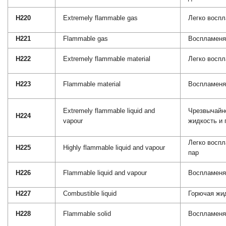
H220
Extremely flammable gas
Легко восп
H221
Flammable gas
Воспламеня
H222
Extremely flammable material
Легко восп
H223
Flammable material
Воспламеня
Extremely flammable liquid and
Чрезвычайн
H224
vapour
жидкость и 
Легко восп
H225
Highly flammable liquid and vapour
пар
H226
Flammable liquid and vapour
Воспламеня
H227
Combustible liquid
Горючая жи
H228
Flammable solid
Воспламеня