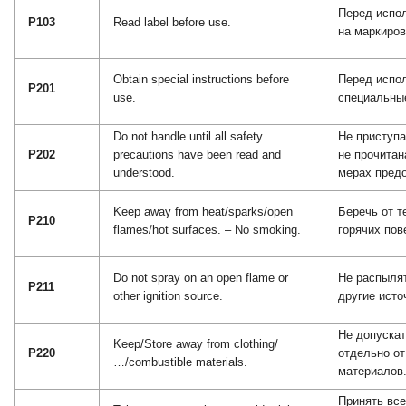
Перед испол
P103
Read label before use.
на маркиров
Obtain special instructions before
Перед испо
P201
use.
специальные
Do not handle until all safety
Не приступа
P202
precautions have been read and
не прочитан
understood.
мерах пред
Keep away from heat/sparks/open
Беречь от т
P210
flames/hot surfaces. – No smoking.
горячих пов
Do not spray on an open flame or
Не распылят
P211
other ignition source.
другие исто
Не допускат
Keep/Store away from clothing/
P220
отдельно о
…/combustible materials.
материалов
Принять вс