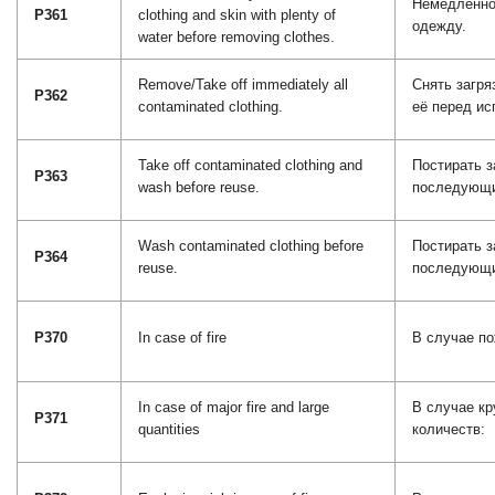
Немедленно
P361
clothing and skin with plenty of
одежду.
water before removing clothes.
Remove/Take off immediately all
Снять загря
P362
contaminated clothing.
её перед ис
Take off contaminated clothing and
Постирать 
P363
wash before reuse.
последующи
Wash contaminated clothing before
Постирать 
P364
reuse.
последующи
P370
In case of fire
В случае по
In case of major fire and large
В случае кр
P371
quantities
количеств: