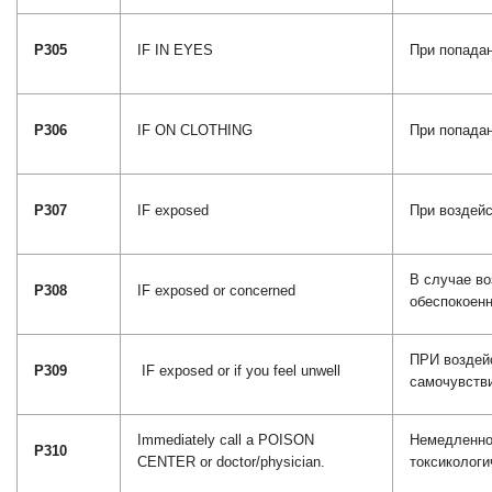
P305
IF IN EYES
При попадан
P306
IF ON CLOTHING
При попадан
P307
IF exposed
При воздейс
В случае во
P308
IF exposed or concerned
обеспокоенн
ПРИ воздей
P309
IF exposed or if you feel unwell
самочувств
Immediately call a POISON
Немедленно
P310
CENTER or doctor/physician.
токсикологи