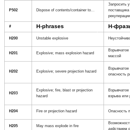
Запросить у
P502
Dispose of contents/container to…
поставщика
рекуперации
H-phrases
H-фраз
#
H200
Unstable explosive
Неустойчив
Взрывчатое 
H201
Explosive; mass explosion hazard
массой
Взрывчатое 
H202
Explosive; severe projection hazard
опасность 
Explosive; fire, blast or projection
Взрывчатое 
H203
hazard
взрыва или
H204
Fire or projection hazard
Опасность 
Возможност
H205
May mass explode in fire
действием о