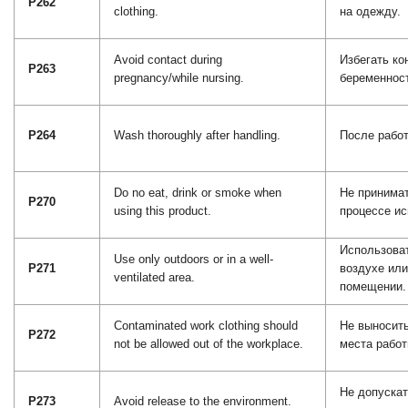
P262
clothing.
на одежду.
Avoid contact during
Избегать ко
P263
pregnancy/while nursing.
беременност
P264
Wash thoroughly after handling.
После рабо
Do no eat, drink or smoke when
Не принимат
P270
using this product.
процессе ис
Использоват
Use only outdoors or in a well-
P271
воздухе ил
ventilated area.
помещении.
Contaminated work clothing should
Не выносить
P272
not be allowed out of the workplace.
места работ
Не допуска
P273
Avoid release to the environment.