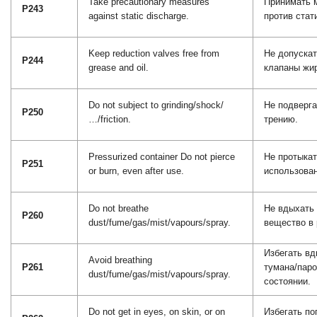
Take precautionary measures
Принимать 
P243
against static discharge.
против стат
Keep reduction valves free from
Не допускат
P244
grease and oil.
клапаны жир
Do not subject to grinding/shock/
Не подверг
P250
…/friction.
трению.
Pressurized container Do not pierce
Не протыкат
P251
or burn, even after use.
использован
Do not breathe
Не вдыхать 
P260
dust/fume/gas/mist/vapours/spray.
вещество в
Избегать вд
Avoid breathing
P261
тумана/пар
dust/fume/gas/mist/vapours/spray.
состоянии.
Do not get in eyes, on skin, or on
Избегать по