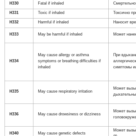
H330
Fatal if inhaled
Смертельно
H331
Toxic if inhaled
Токсично пр
H332
Harmful if inhaled
Наносит вр
H333
May be harmful if inhaled
Может нане
May cause allergy or asthma
При вдыхан
H334
symptoms or breathing difficulties if
аллергическ
inhaled
симптомы и
Может вызы
H335
May cause respiratory irritation
дыхательны
Может вызы
H336
May cause drowsiness or dizziness
головокруж
Может вызы
H340
May cause genetic defects