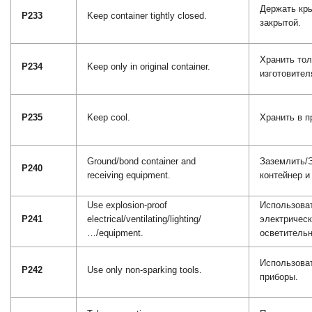
Держать кр
P233
Keep container tightly closed.
закрытой.
Хранить тол
P234
Keep only in original container.
изготовител
P235
Keep cool.
Хранить в п
Ground/bond container and
Заземлить/
P240
receiving equipment.
контейнер и
Use explosion-proof
Использова
P241
electrical/ventilating/lighting/
электрическ
…/equipment.
осветительн
Использова
P242
Use only non-sparking tools.
приборы.