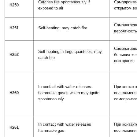
Catches fire spontaneously if
Самопроизв
H250
exposed to air
открытом в
Самонагрев
H251
Self-heating; may catch fire
вероятность
Самонагрев
Self-heating in large quantities; may
H252
больших кол
catch fire
возгорания
In contact with water releases
При контакт
H260
flammable gases which may ignite
воспламеня
spontaneously
самопроизв
In contact with water releases
При контакт
H261
flammable gas
воспламеня