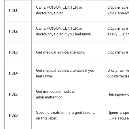
Call a POISON CENTER or
Обратиться 
P311
doctor/physician.
или к врачу
Call a POISON CENTER or
Обратиться 
P312
doctor/physician if you feel unwell.
врачу… в сл
P313
Get medical advice/attention.
Обратиться 
Get medical advice/attention if you
В случае пл
P314
feel unwell.
обратиться 
Get immediate medical
P315
Немедленно 
advice/attention.
Specific treatment is urgent (see …
Принять ср
P320
on this label).
… на этом м