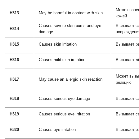
Может нанес
H313
May be harmful in contact with skin
кожей
Causes severe skin burns and eye
Вызывает се
H314
damage
повреждени
H315
Causes skin irritation
Вызывает р
H316
Causes mild skin irritation
Вызывает л
Может вызы
H317
May cause an allergic skin reaction
реакцию
H318
Causes serious eye damage
Вызывает с
H319
Causes serious eye irritation
Вызывает с
H320
Causes eye irritation
Вызывает р