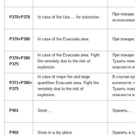
При пожаре
P370+P378
In case of fire Use … for extinction.
использова
P370+P380
In case of fire Evacuate area.
При пожаре:
In case of fire Evacuate area. Fight
При пожаре:
P370+P380
fire remotely due to the risk of
Тушить пожа
P375
explosion.
опасности в
In case of major fire and large
В случае кр
P371+P380+
quantities Evacuate area. Fight fire
количеств: 
P375
remotely due to the risk of
Тушить пожа
explosion.
опасности в
P401
Store …
Хранить …
P402
Store in a dry place.
Хранить в с