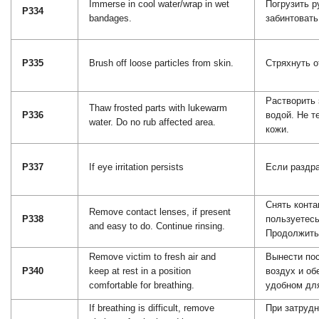
Immerse in cool water/wrap in wet
Погрузить р
P334
bandages.
забинтовать
P335
Brush off loose particles from skin.
Стряхнуть о
Растворить
Thaw frosted parts with lukewarm
P336
водой. Не т
water. Do no rub affected area.
кожи.
P337
If eye irritation persists
Если раздра
Снять конта
Remove contact lenses, if present
P338
пользуетесь
and easy to do. Continue rinsing.
Продолжить
Remove victim to fresh air and
Вынести по
P340
keep at rest in a position
воздух и об
comfortable for breathing.
удобном дл
If breathing is difficult, remove
При затруд