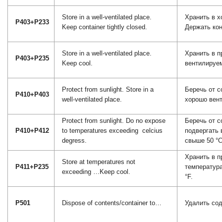
Store in a well-ventilated place.
Хранить в 
P403+P233
Keep container tightly closed.
Держать кон
Store in a well-ventilated place.
Хранить в 
P403+P235
Keep cool.
вентилируе
Protect from sunlight. Store in a
Беречь от с
P410+P403
well-ventilated place.
хорошо вен
Protect from sunlight. Do no expose
Беречь от с
P410+P412
to temperatures exceeding
celcius
подвергать 
degress.
свыше 50 °C
Хранить в п
Store at temperatures not
P411+P235
температур
exceeding …Keep cool.
°F.
P501
Dispose of contents/container to…
Удалить со