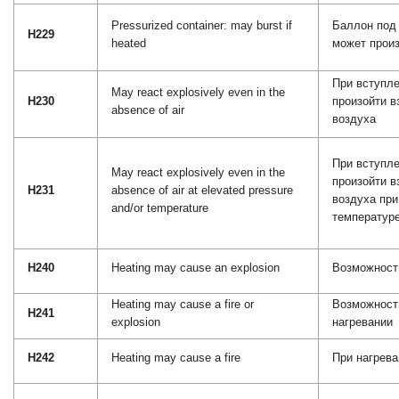
Pressurized container: may burst if
Баллон под 
H229
heated
может произ
При вступл
May react explosively even in the
H230
произойти в
absence of air
воздуха
При вступл
May react explosively even in the
произойти в
H231
absence of air at elevated pressure
воздуха пр
and/or temperature
температур
H240
Heating may cause an explosion
Возможность
Heating may cause a fire or
Возможность
H241
explosion
нагревании
H242
Heating may cause a fire
При нагрева