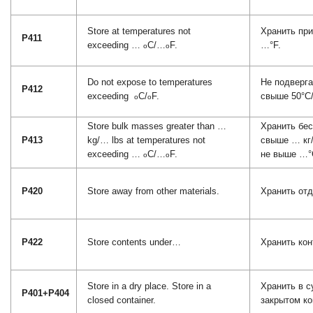
Store at temperatures not
Хранить пр
P411
exceeding …
C/…
F.
…°F.
o
o
Do not expose to temperatures
Не подверга
P412
exceeding
C/
F.
свыше 50°C/
o
o
Store bulk masses greater than …
Хранить бес
P413
kg/… lbs at temperatures not
свыше … кг
exceeding …
C/…
F.
не выше …°
o
o
P420
Store away from other materials.
Хранить отд
P422
Store contents under…
Хранить ко
Store in a dry place. Store in a
Хранить в с
P401+P404
closed container.
закрытом ко