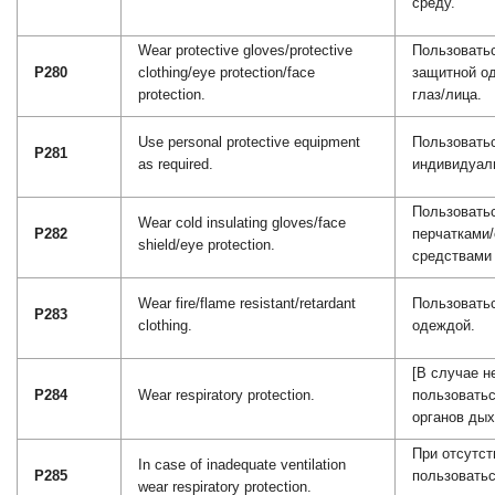
среду.
Wear protective gloves/protective
Пользовать
P280
clothing/eye protection/face
защитной о
protection.
глаз/лица.
Use personal protective equipment
Пользовать
P281
as required.
индивидуал
Пользовать
Wear cold insulating gloves/face
P282
перчатками
shield/eye protection.
средствами 
Wear fire/flame resistant/retardant
Пользоватьс
P283
clothing.
одеждой.
[В случае н
P284
Wear respiratory protection.
пользовать
органов дых
При отсутст
In case of inadequate ventilation
P285
пользовать
wear respiratory protection.