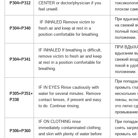
P304+P312
CENTER or doctor/physician if you
токсикологи
feel unwell.
плохом сам
При вдыхан
IF INHALED Remove victim to
на свежий в
P304+P340
fresh air and keep at rest in a
полный пок
position comfortable for breathing.
положении.
ПРИ ВДЫХА
IF INHALED If breathing is difficult,
вдыхании в
remove victim to fresh air and keep
P304+P341
свежий возд
at rest in a position comfortable for
покой в удо
breathing.
положении.
При попадан
IF IN EYES Rinse cautiously with
промыть гла
P305+P351+
water for several minutes. Remove
нескольких 
P338
contact lenses, if present and easy
линзы, если
to do. Continue rinsing.
это легко с
промывание 
IF ON CLOTHING rinse
При попадан
immediately contaminated clothing
снять загр
P306+P360
and skin with plenty of water before
промыть её