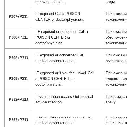
removing clothes.
воды.
IF exposed Call a POISON
При оказани
P307+P311
CENTER or doctor/physician.
токсикологи
IF exposed or concerned Call a
При оказани
P308+P311
POISON CENTER or
обеспокоенн
doctor/physician.
токсикологи
IF exposed or concerned Get
При оказани
P308+P313
medical advice/attention.
обеспокоенн
IF exposed or if you feel unwell Call
При оказани
P309+P311
a POISON CENTER or
плохом сам
doctor/physician.
токсикологи
If skin irritation occurs Get medical
При раздраж
P332+P313
advice/attention.
врачу.
If skin irritation or rash occurs Get
При раздра
P333+P313
medical advice/attention.
сыпи: обрат