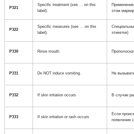
Specific treatment (see … on this
Применение
P321
label).
этом маркир
Specific measures (see … on this
Специальны
P322
label).
этикетке)
P330
Rinse mouth.
Прополоскат
P331
Do NOT induce vomiting.
Не вызывать
P332
If skin irritation occurs
В случае ра
Если проис
P333
If skin irritation or rash occurs
появление с